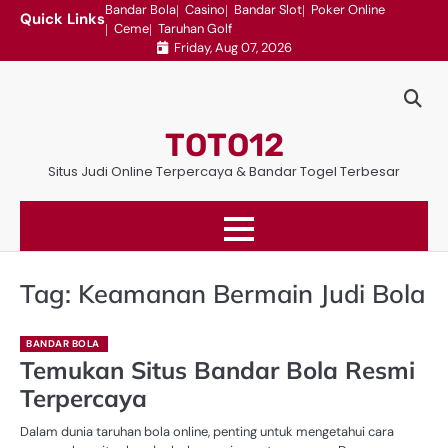
Skip
Bandar Bola
Casino
Bandar Slot
Poker Online
Quick Links
Ceme
Taruhan Golf
to
Friday, Aug 07, 2026
content
TOTO12
Situs Judi Online Terpercaya & Bandar Togel Terbesar
Tag:
Keamanan Bermain Judi Bola
BANDAR BOLA
Temukan Situs Bandar Bola Resmi
Terpercaya
Dalam dunia taruhan bola online, penting untuk mengetahui cara