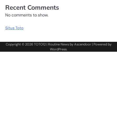
Recent Comments
No comments to show.
Situs Toto
Copyright © 2026
TOTO12
| Routine News by
Ascendoor
| Powered by
WordPress
.