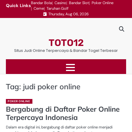
Skip
Bandar Bola
Casino
Bandar Slot
Poker Online
Quick Links
Ceme
Taruhan Golf
to
Thursday, Aug 06, 2026
content
TOTO12
Situs Judi Online Terpercaya & Bandar Togel Terbesar
Tag:
judi poker online
POKER ONLINE
Bergabung di Daftar Poker Online
Terpercaya Indonesia
Dalam era digital ini, bergabung di daftar poker online menjadi