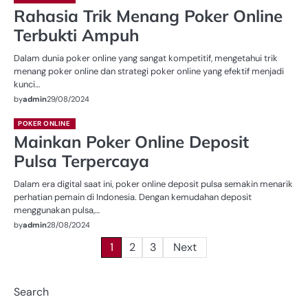
Rahasia Trik Menang Poker Online
Terbukti Ampuh
Dalam dunia poker online yang sangat kompetitif, mengetahui trik
menang poker online dan strategi poker online yang efektif menjadi
kunci…
by
admin
29/08/2024
POKER ONLINE
Mainkan Poker Online Deposit
Pulsa Terpercaya
Dalam era digital saat ini, poker online deposit pulsa semakin menarik
perhatian pemain di Indonesia. Dengan kemudahan deposit
menggunakan pulsa,…
by
admin
28/08/2024
Posts
1
2
3
Next
pagination
Search