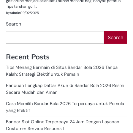
golf online menjadi salah satu pilihan menarik bagi banyak petaruh.
Tips taruhan golf…
by
admin
09/02/2025
Search
Search
Recent Posts
Tips Menang Bermain di Situs Bandar Bola 2026 Tanpa
Kalah: Strategi Efektif untuk Pemain
Panduan Lengkap Daftar Akun di Bandar Bola 2026 Resmi
Secara Mudah dan Aman
Cara Memilih Bandar Bola 2026 Terpercaya untuk Pemula
yang Efektif
Bandar Slot Online Terpercaya 24 Jam Dengan Layanan
Customer Service Responsif