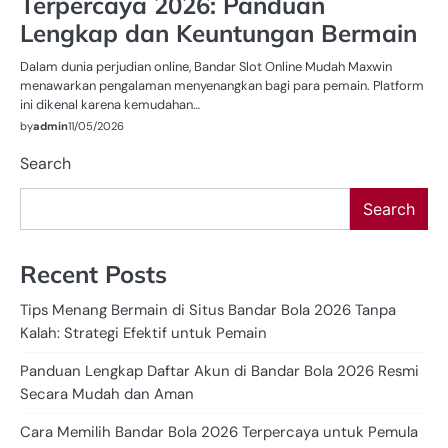
Terpercaya 2026: Panduan
Lengkap dan Keuntungan Bermain
Dalam dunia perjudian online, Bandar Slot Online Mudah Maxwin
menawarkan pengalaman menyenangkan bagi para pemain. Platform
ini dikenal karena kemudahan…
by
admin
11/05/2026
Search
Search
Recent Posts
Tips Menang Bermain di Situs Bandar Bola 2026 Tanpa
Kalah: Strategi Efektif untuk Pemain
Panduan Lengkap Daftar Akun di Bandar Bola 2026 Resmi
Secara Mudah dan Aman
Cara Memilih Bandar Bola 2026 Terpercaya untuk Pemula