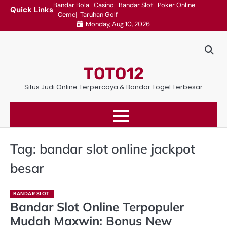
Skip
Bandar Bola
Casino
Bandar Slot
Poker Online
Quick Links
Ceme
Taruhan Golf
to
Monday, Aug 10, 2026
content
TOTO12
Situs Judi Online Terpercaya & Bandar Togel Terbesar
Tag:
bandar slot online jackpot
besar
BANDAR SLOT
Bandar Slot Online Terpopuler
Mudah Maxwin: Bonus New