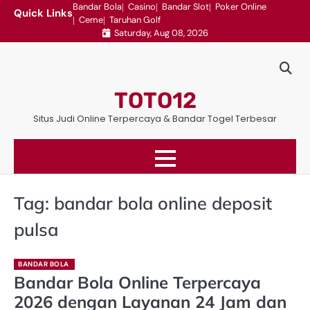
Skip
Bandar Bola
Casino
Bandar Slot
Poker Online
Quick Links
Ceme
Taruhan Golf
to
Saturday, Aug 08, 2026
content
TOTO12
Situs Judi Online Terpercaya & Bandar Togel Terbesar
Tag:
bandar bola online deposit
pulsa
BANDAR BOLA
Bandar Bola Online Terpercaya
2026 dengan Layanan 24 Jam dan