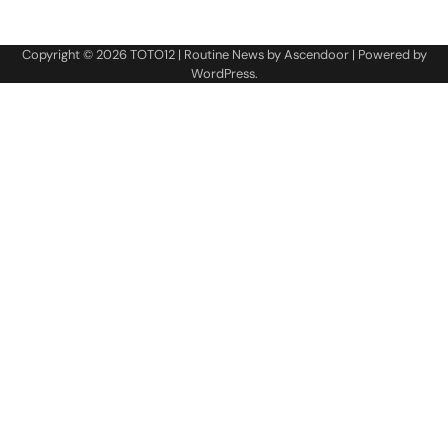
Copyright © 2026
TOTO12
| Routine News by
Ascendoor
| Powered by
WordPress
.