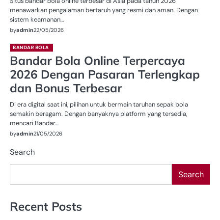
Situs bandar bola online terbesar di Asia pada tahun 2026
menawarkan pengalaman bertaruh yang resmi dan aman. Dengan
sistem keamanan…
by
admin
22/05/2026
BANDAR BOLA
Bandar Bola Online Terpercaya
2026 Dengan Pasaran Terlengkap
dan Bonus Terbesar
Di era digital saat ini, pilihan untuk bermain taruhan sepak bola
semakin beragam. Dengan banyaknya platform yang tersedia,
mencari Bandar…
by
admin
21/05/2026
Search
Search
Recent Posts