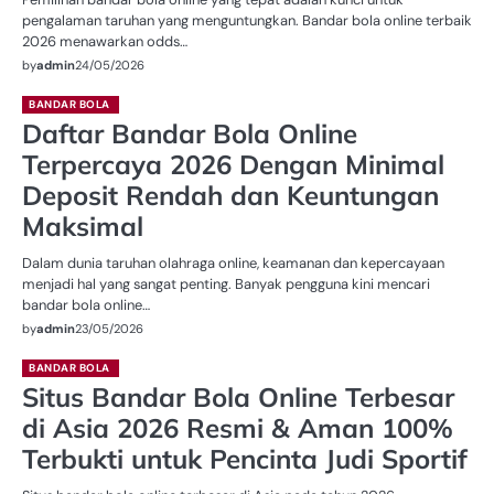
pengalaman taruhan yang menguntungkan. Bandar bola online terbaik
2026 menawarkan odds…
by
admin
24/05/2026
BANDAR BOLA
Daftar Bandar Bola Online
Terpercaya 2026 Dengan Minimal
Deposit Rendah dan Keuntungan
Maksimal
Dalam dunia taruhan olahraga online, keamanan dan kepercayaan
menjadi hal yang sangat penting. Banyak pengguna kini mencari
bandar bola online…
by
admin
23/05/2026
BANDAR BOLA
Situs Bandar Bola Online Terbesar
di Asia 2026 Resmi & Aman 100%
Terbukti untuk Pencinta Judi Sportif