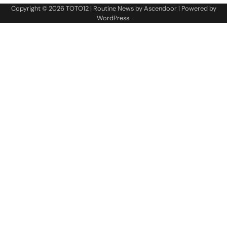
Copyright © 2026
TOTO12
| Routine News by
Ascendoor
| Powered by
WordPress
.