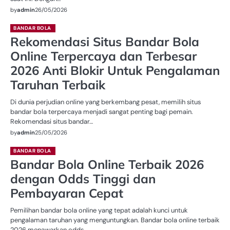
by
admin
26/05/2026
BANDAR BOLA
Rekomendasi Situs Bandar Bola
Online Terpercaya dan Terbesar
2026 Anti Blokir Untuk Pengalaman
Taruhan Terbaik
Di dunia perjudian online yang berkembang pesat, memilih situs
bandar bola terpercaya menjadi sangat penting bagi pemain.
Rekomendasi situs bandar…
by
admin
25/05/2026
BANDAR BOLA
Bandar Bola Online Terbaik 2026
dengan Odds Tinggi dan
Pembayaran Cepat
Pemilihan bandar bola online yang tepat adalah kunci untuk
pengalaman taruhan yang menguntungkan. Bandar bola online terbaik
2026 menawarkan odds…